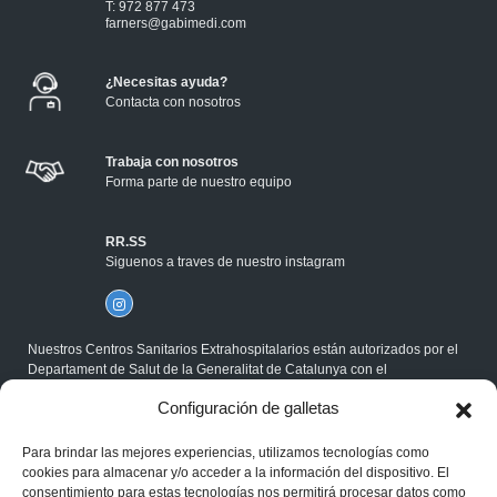
T: 972 877 473
farners@gabimedi.com
¿Necesitas ayuda?
Contacta con nosotros
Trabaja con nosotros
Forma parte de nuestro equipo
RR.SS
Siguenos a traves de nuestro instagram
Nuestros Centros Sanitarios Extrahospitalarios están autorizados por el
Departament de Salut de la Generalitat de Catalunya con el
correspondiente Código Sanitario, y cumplen la Normativa ISO.
Configuración de galletas
®Gabimedi 2026
Para brindar las mejores experiencias, utilizamos tecnologías como
Política de cookies
cookies para almacenar y/o acceder a la información del dispositivo. El
Aviso legal
consentimiento para estas tecnologías nos permitirá procesar datos como