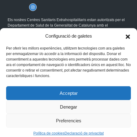
Els nostres Centres Sanitaris Extrahospitalitaris estan autoritzats per el
Departament de Salut de la Generalitat de Catalunya amb el
corresponent Codi Sanitari, i compleixen la Normativa ISO.
Configuració de galetes
®Gabimedi 2026
Per oferir les millors experiències, utilitzem tecnologies com ara galetes
Política de cookies
per emmagatzemar i/o accedir a la informació del dispositiu. Donar el
Avís legal
consentiment a aquestes tecnologies ens permetrà processar dades com
Privacitat
ara el comportament de navegació o identificadors únics en aquest lloc. No
consentir o retirar el consentiment, pot afectar negativament determinades
característiques i funcions.
Acceptar
Denegar
Preferencies
DEMANA LA TEVA
Política de cookies
Declaració de privacitat
CITA ONLINE