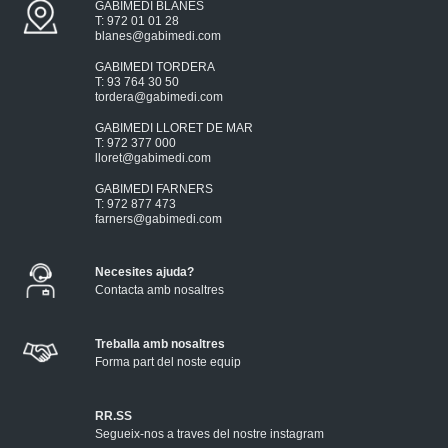
GABIMEDI BLANES
T: 972 01 01 28
blanes@gabimedi.com
GABIMEDI TORDERA
T: 93 764 30 50
tordera@gabimedi.com
GABIMEDI LLORET DE MAR
T: 972 377 000
lloret@gabimedi.com
GABIMEDI FARNERS
T: 972 877 473
farners@gabimedi.com
Necesites ajuda?
Contacta amb nosaltres
Treballa amb nosaltres
Forma part del noste equip
RR.SS
Segueix-nos a traves del nostre instagram