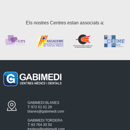
Els nostres Centres estan associats a:
GABIMEDI BLANES
T: 972 01 01 28
blanes@gabimedi.com
GABIMEDI TORDERA
T: 93 764 30 50
tordera@gabimedi.com