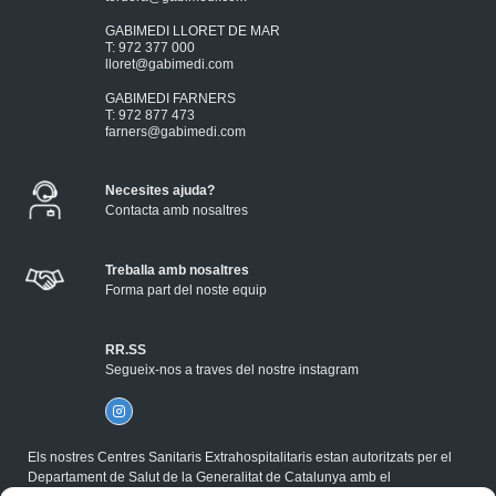
GABIMEDI LLORET DE MAR
T: 972 377 000
lloret@gabimedi.com
GABIMEDI FARNERS
T: 972 877 473
farners@gabimedi.com
Necesites ajuda?
Contacta amb nosaltres
Treballa amb nosaltres
Forma part del noste equip
RR.SS
Segueix-nos a traves del nostre instagram
Els nostres Centres Sanitaris Extrahospitalitaris estan autoritzats per el
Departament de Salut de la Generalitat de Catalunya amb el