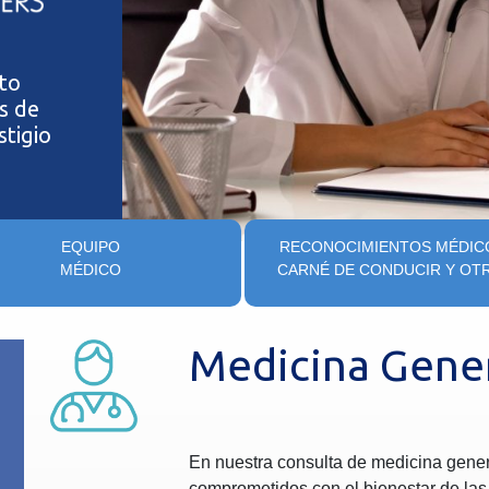
lto
s de
stigio
EQUIPO
RECONOCIMIENTOS MÉDIC
MÉDICO
CARNÉ DE CONDUCIR Y OT
Medicina Gener
En nuestra consulta de medicina gene
comprometidos con el bienestar de las