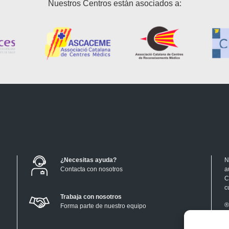
Nuestros Centros están asociados a:
¿Necesitas ayuda?
N
Contacta con nosotros
a
C
c
Trabaja con nosotros
®
Forma parte de nuestro equipo
P