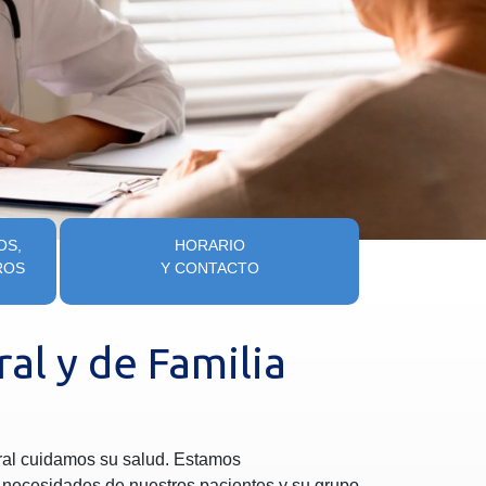
OS,
HORARIO
ROS
Y CONTACTO
al y de Familia
ral cuidamos su salud. Estamos
 necesidades de nuestros pacientes y su grupo