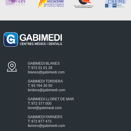
GABIMEDI BLANES
T: 972 01 01 28
blanes@gabimedi.com
GABIMEDI TORDERA
T: 93 764 30 50
tordera@gabimedi.com
GABIMEDI LLORET DE MAR
T: 972 377 000
lloret@gabimedi.com
GABIMEDI FARNERS
T: 972 877 473
farners@gabimedi.com