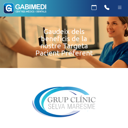
Gaudeix dels
beneficis de la
nostre Targeta
Pacient Preferent