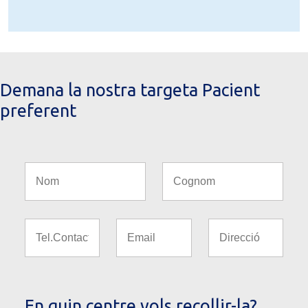
Demana la nostra targeta Pacient
preferent
En quin centre vols recollir-la?