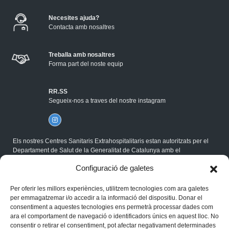
Necesites ajuda?
Contacta amb nosaltres
Treballa amb nosaltres
Forma part del noste equip
RR.SS
Segueix-nos a traves del nostre instagram
Els nostres Centres Sanitaris Extrahospitalitaris estan autoritzats per el
Departament de Salut de la Generalitat de Catalunya amb el
corresponent Codi Sanitari, i compleixen la Normativa ISO.
Configuració de galetes
®Gabimedi 2026
Per oferir les millors experiències, utilitzem tecnologies com ara galetes
Política de cookies
per emmagatzemar i/o accedir a la informació del dispositiu. Donar el
Avís legal
consentiment a aquestes tecnologies ens permetrà processar dades com
Privacitat
ara el comportament de navegació o identificadors únics en aquest lloc. No
consentir o retirar el consentiment, pot afectar negativament determinades