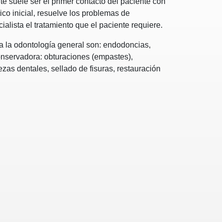
te suele ser el primer contacto del paciente con
ico inicial, resuelve los problemas de
ialista el tratamiento que el paciente requiere.
za la odontología general son: endodoncias,
onservadora: obturaciones (empastes),
zas dentales, sellado de fisuras, restauración