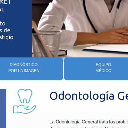
lto
s de
stigio
DIAGNÓSTICO
EQUIPO
POR LA IMAGEN
MÉDICO
Odontología G
La Odontología General trata los probl