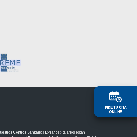
PIDE TU CITA
ONLINE
uestros Centros Sanitarios Extrahospitalarios están