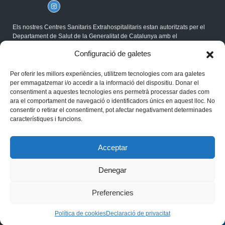
Els nostres Centres Sanitaris Extrahospitalitaris estan autoritzats per el
Departament de Salut de la Generalitat de Catalunya amb el
corresponent Codi Sanitari, i compleixen la Normativa ISO.
Configuració de galetes
®Gabimedi 2026
Per oferir les millors experiències, utilitzem tecnologies com ara galetes
Política de cookies
per emmagatzemar i/o accedir a la informació del dispositiu. Donar el
Avís legal
consentiment a aquestes tecnologies ens permetrà processar dades com
Privacitat
ara el comportament de navegació o identificadors únics en aquest lloc. No
consentir o retirar el consentiment, pot afectar negativament determinades
característiques i funcions.
Acceptar
Denegar
Preferencies
DEMANA LA TEVA
Política de cookies
Declaració de privacitat
CITA ONLINE