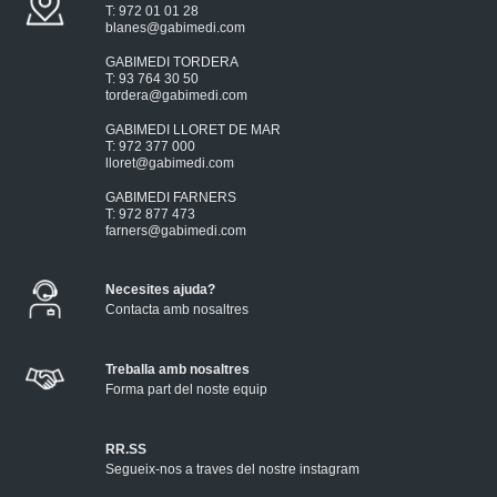
T: 972 01 01 28
blanes@gabimedi.com
GABIMEDI TORDERA
T: 93 764 30 50
tordera@gabimedi.com
GABIMEDI LLORET DE MAR
T: 972 377 000
lloret@gabimedi.com
GABIMEDI FARNERS
T: 972 877 473
farners@gabimedi.com
Necesites ajuda?
Contacta amb nosaltres
Treballa amb nosaltres
Forma part del noste equip
RR.SS
Segueix-nos a traves del nostre instagram