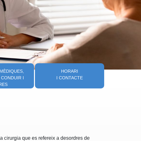
 MÈDIQUES,
HORARI
 CONDUIR I
I CONTACTE
RES
la cirurgia que es refereix a desordres de