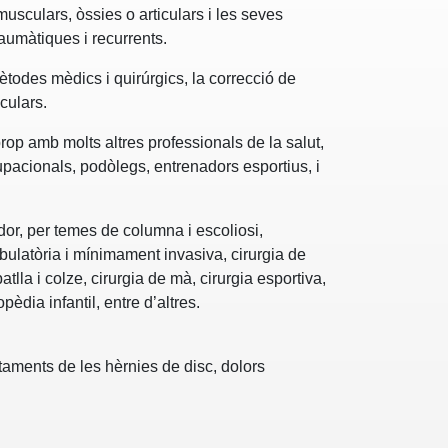
musculars, òssies o articulars i les seves
aumàtiques i recurrents.
ètodes mèdics i quirúrgics, la correcció de
culars.
prop amb molts altres professionals de la salut,
upacionals, podòlegs, entrenadors esportius, i
dor, per temes de columna i escoliosi,
bulatòria i mínimament invasiva, cirurgia de
atlla i colze, cirurgia de mà, cirurgia esportiva,
pèdia infantil, entre d’altres.
ctaments de les hèrnies de disc, dolors