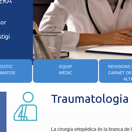
lor
tigi
ÒSTIC
EQUIP
REVISIONS
 IMATGE
MÈDIC
CARNET DE
ALT
Traumatologia
La cirurgia ortopèdica és la branca de 