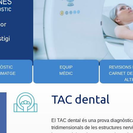
lor
tigi
ÒSTIC
EQUIP
REVISIONS
 IMATGE
MÈDIC
CARNET DE
ALT
TAC dental
El TAC dental és una prova diagnòstic
tridimensionals de les estructures nervi