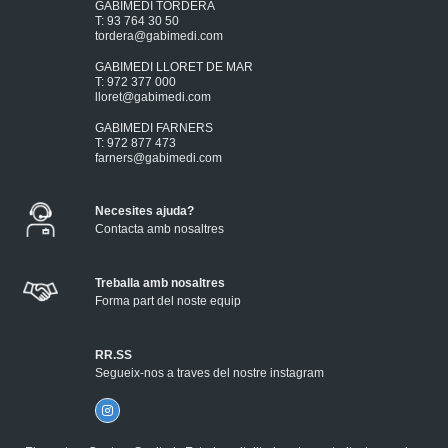
GABIMEDI TORDERA
T: 93 764 30 50
tordera@gabimedi.com
GABIMEDI LLORET DE MAR
T: 972 377 000
lloret@gabimedi.com
GABIMEDI FARNERS
T: 972 877 473
farners@gabimedi.com
Necesites ajuda?
Contacta amb nosaltres
Treballa amb nosaltres
Forma part del noste equip
RR.SS
Segueix-nos a traves del nostre instagram