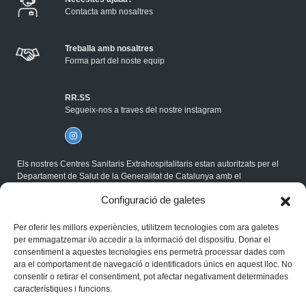
Contacta amb nosaltres
Treballa amb nosaltres
Forma part del noste equip
RR.SS
Segueix-nos a traves del nostre instagram
Els nostres Centres Sanitaris Extrahospitalitaris estan autoritzats per el
Departament de Salut de la Generalitat de Catalunya amb el
corresponent Codi Sanitari, i compleixen la Normativa ISO.
Configuració de galetes
®Gabimedi 2026
Per oferir les millors experiències, utilitzem tecnologies com ara galetes
Política de cookies
per emmagatzemar i/o accedir a la informació del dispositiu. Donar el
Avís legal
consentiment a aquestes tecnologies ens permetrà processar dades com
Privacitat
ara el comportament de navegació o identificadors únics en aquest lloc. No
consentir o retirar el consentiment, pot afectar negativament determinades
característiques i funcions.