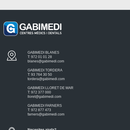
GABIMEDI BLANES
T: 972 01 01 28
blanes@gabimedi.com
GABIMEDI TORDERA
T: 93 764 30 50
tordera@gabimedi.com
GABIMEDI LLORET DE MAR
T: 972 377 000
lloret@gabimedi.com
GABIMEDI FARNERS
T: 972 877 473
farners@gabimedi.com
Necesites ajuda?